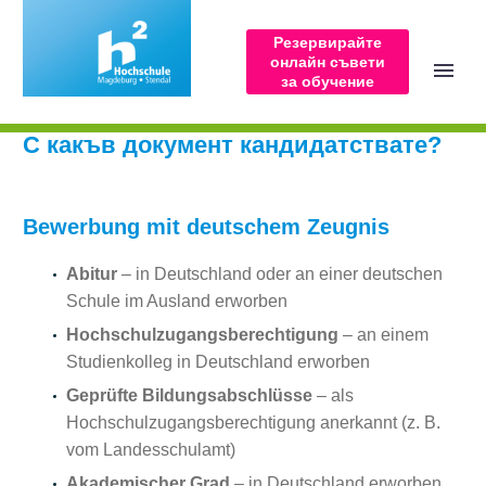
Резервирайте
онлайн съвети
Кандидатстване
за обучение
С какъв документ кандидатствате?
Bewerbung mit deutschem Zeugnis
Abitur
– in Deutschland oder an einer deutschen
БЪЛГАРСКИ
(
БЪЛГАРСКИ
)
Schule im Ausland erworben
Hochschulzugangsberechtigung
– an einem
Studienkolleg in Deutschland erworben
Geprüfte Bildungsabschlüsse
– als
Hochschulzugangsberechtigung anerkannt (z. B.
vom Landesschulamt)
Akademischer Grad
– in Deutschland erworben