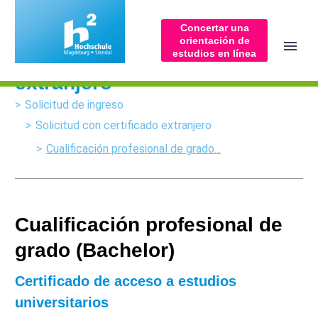
Concertar una
orientación de
Solicitud con certificado
estudios en línea
extranjero
Solicitud de ingreso
Solicitud con certificado extranjero
Cualificación profesional de grado...
ESPAÑOL
(
ESPAÑOL
)
Cualificación profesional de
grado (Bachelor)
Certificado de acceso a estudios
universitarios