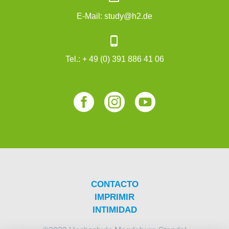
E-Mail:
study@h2.de


Tel.:
+ 49 (0) 391 886 41 06
CONTACTO
IMPRIMIR
INTIMIDAD